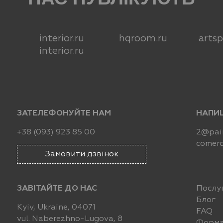
interior.ru
hqroom.ru
arts
interior.ru
ЗАТЕЛЕФОНУЙТЕ НАМ
НАПИ
+38 (093) 923 85 00
2@pain
comerc
Замовити дзвінок
ЗАВІТАЙТЕ ДО НАС
Послу
Блог
Kyiv, Ukraine, 04071
FAQ
vul. Naberezhno-Lugova, 8