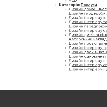
RED
Категорія:
Послуги
Дизайн домашнього
Дизайн гардеробни
Дизайн інтер’єру 
Дизайн інтер’єру т
Дизайн передпоко
Дизайн інтер’єру б
Дизайн дитячої кім
Авторський нагляд
Дизайн проект ванн
Дизайн інтер’єру т
Дизайн двокімнатн
Дизайн однокімнат
Дизайн інтер’єру ві
Дизайн інтер’єру с
Дизайн інтер’єру к