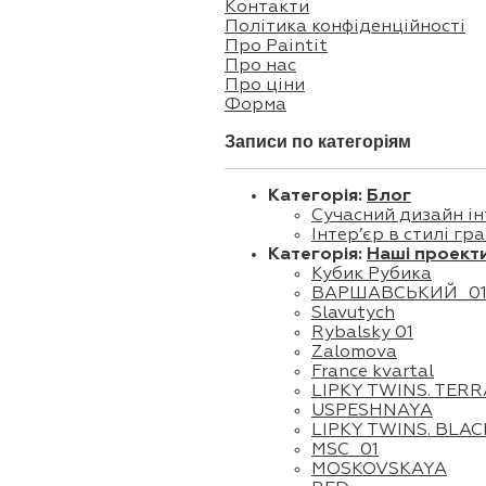
Контакти
Політика конфіденційності
Про Paintit
Про нас
Про ціни
Форма
Записи по категоріям
Категорія:
Блог
Сучасний дизайн ін
Інтер’єр в стилі гр
Категорія:
Наші проект
Кубик Рубика
ВАРШАВСЬКИЙ_0
Slavutych
Rybalsky 01
Zalomova
France kvartal
LIPKY TWINS. TER
USPESHNAYA
LIPKY TWINS. BLAC
MSC_01
MOSKOVSKAYA