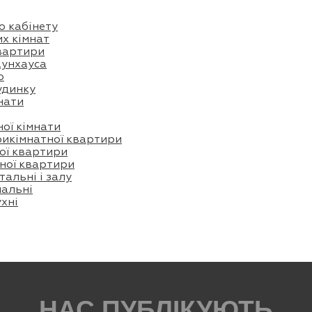
 кабінету
х кімнат
квартири
аунхауса
ю
удинку
нати
ої кімнати
рикімнатної квартири
ої квартири
ної квартири
тальні і залу
пальні
ухні
НАС ПУБЛІКУЮТЬ