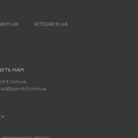
pace.ua
artspace.ua
ШІТЬ НАМ
tit.com.ua
ial@paintit.com.ua
ги