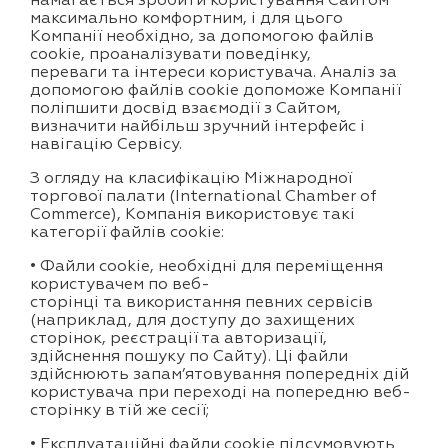
намагається зробити користування Сайтом
максимально комфортним, і для цього
Компанії необхідно, за допомогою файлів
cookie, проаналізувати поведінку,
переваги та інтереси користувача. Аналіз за
допомогою файлів cookie допоможе Компанії
поліпшити досвід взаємодії з Сайтом,
визначити найбільш зручний інтерфейс і
навігацію Сервісу.
З огляду на класифікацію Міжнародної
торгової палати (International Chamber of
Commerce), Компанія використовує такі
категорії файлів cookie:
• Файли cookie, необхідні для переміщення
користувачем по веб-
сторінці та використання певних сервісів
(наприклад, для доступу до захищених
сторінок, реєстрації та авторизації,
здійснення пошуку по Сайту). Ці файли
здійснюють запам’ятовування попередніх дій
користувача при переході на попередню веб-
сторінку в тій же сесії;
• Експлуатаційні файли cookie підсумовують