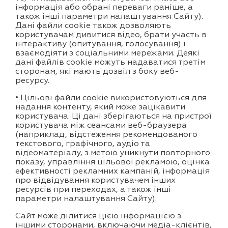
інформація або обрані переваги раніше, а
також інші параметри налаштування Сайту).
Дані файли cookie також дозволяють
користувачам дивитися відео, брати участь в
інтерактиву (опитування, голосування) і
взаємодіяти з соціальними мережами. Деякі
дані файлів cookie можуть надаватися третім
сторонам, які мають дозвіл з боку веб-
ресурсу.
• Цільові файли cookie використовуються для
надання контенту, який може зацікавити
користувача. Ці дані зберігаються на пристрої
користувача між сеансами веб-браузера
(наприклад, відстеження рекомендованого
текстового, графічного, аудіо та
відеоматеріалу, з метою уникнути повторного
показу, управління цільової рекламою, оцінка
ефективності рекламних кампаній, інформація
про відвідування користувачем інших
ресурсів при переходах, а також інші
параметри налаштування Сайту).
Сайт може ділитися цією інформацією з
іншими сторонами, включаючи медіа-клієнтів,