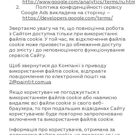
http://www.google.com/analytics/terms/ru.htm
Політика конфіденційності сервісу
Google Ads викладена на сторінці –
https://developers.google.com/terms/
Звертаємо увагу на те, що повноцінна робота
з Сайтом доступна тільки при використанні
файлів cookie. У той час, як відключення файлів
cookie може призвести до обмеження доступу
до змісту і до неповноцінного функціонування
сервісів Сайту.
Щоб звернутися до Компанії з приводу
використання файлів cookie, відправте
повідомлення по електронній пошті на
2@paintit.com.ua
Якщо користувач не погоджується з
використанням файлів cookie або навмисно
видаляє всі файли cookie зі свого веб-
браузера, то при подальших відвідинах Сайту
користувачеві буде повторно запропоновано
включення та використання файлів cookie.
Інформація про користувачів, отримана за