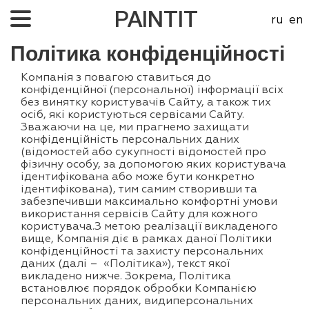
PAINTIT
ru
en
Про нас
Політика конфіденційності
Проекти
Компанія з повагою ставиться до
конфіденційної (персональної) інформації всіх
Про ціни
без винятку користувачів Сайту, а також тих
осіб, які користуються сервісами Сайту.
Контакти
Зважаючи на це, ми прагнемо захищати
конфіденційність персональних даних
(відомостей або сукупності відомостей про
фізичну особу, за допомогою яких користувача
ідентифікована або може бути конкретно
ідентифікована), тим самим створивши та
забезпечивши максимально комфортні умови
використання сервісів Сайту для кожного
користувача.З метою реалізації викладеного
вище, Компанія діє в рамках даної Політики
конфіденційності та захисту персональних
даних (далі – «Політика»), текст якої
викладено нижче. Зокрема, Політика
встановлює порядок обробки Компанією
персональних даних, видиперсональних