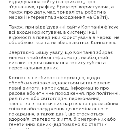
відвідування сайту (наприклад, про
з’єднаннях, трафіку, браузері користувача, а
також про дату, час, тривалість роботи в
мережі Інтернет та знаходження на Сайті).
Також, при відвідуванні сайту Компанія фіксує
всі входи користувача в систему. Інші
відомості з поведінки користувача в мережі не
обробляються та не зберігаються Компанією.
Звертаємо Вашу увагу, що Компанія збирає
мінімальний обсяг інформації, необхідний
виключно для виконання запиту суб’єкта
персональних даних.
Компанія не збирає інформацію, щодо
обробки якої законодавством встановлено
певні вимоги, наприклад, інформацію про
расове або етнічне походження, про політичні,
релігійні або світоглядні переконання,
членство в політичних партіях та професійних
спілках або засудження до кримінального
покарання, а також дані, що стосуються
здоров’я, статевого життя, біометричних або
генетичних даних (відповідно до статті 7