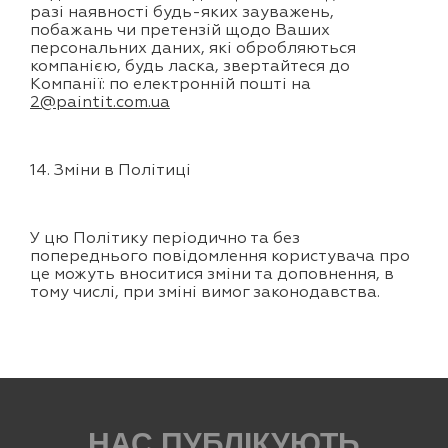
разі наявності будь-яких зауважень,
побажань чи претензій щодо Ваших
персональних даних, які обробляються
компанією, будь ласка, звертайтеся до
Компанії: по електронній пошті на
2@paintit.com.ua
14. Зміни в Політиці
У цю Політику періодично та без
попереднього повідомлення користувача про
це можуть вноситися зміни та доповнення, в
тому числі, при зміні вимог законодавства.
НАС ПУБЛІКУЮТЬ