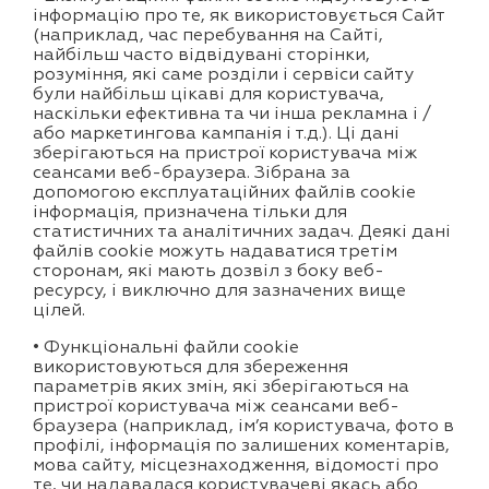
інформацію про те, як використовується Сайт
(наприклад, час перебування на Сайті,
найбільш часто відвідувані сторінки,
розуміння, які саме розділи і сервіси сайту
були найбільш цікаві для користувача,
наскільки ефективна та чи інша рекламна і /
або маркетингова кампанія і т.д.). Ці дані
зберігаються на пристрої користувача між
сеансами веб-браузера. Зібрана за
допомогою експлуатаційних файлів cookie
інформація, призначена тільки для
статистичних та аналітичних задач. Деякі дані
файлів cookie можуть надаватися третім
сторонам, які мають дозвіл з боку веб-
ресурсу, і виключно для зазначених вище
цілей.
• Функціональні файли cookie
використовуються для збереження
параметрів яких змін, які зберігаються на
пристрої користувача між сеансами веб-
браузера (наприклад, ім’я користувача, фото в
профілі, інформація по залишених коментарів,
мова сайту, місцезнаходження, відомості про
те, чи надавалася користувачеві якась або