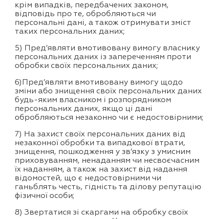
крім випадків, передбачених законом,
відповідь про те, обробляються чи
персональні дані, а також отримувати зміст
таких персональних даних;
5) Пред’являти вмотивовану вимогу власнику
персональних даних із запереченням проти
обробки своїх персональних даних;
6)Пред’являти вмотивовану вимогу щодо
зміни або знищення своїх персональних даних
будь-яким власником і розпорядником
персональних даних, якщо ці дані
обробляються незаконно чи є недостовірними;
7) На захист своїх персональних даних від
незаконної обробки та випадкової втрати,
знищення, пошкодження у зв’язку з умисним
приховуванням, ненаданням чи несвоєчасним
їх наданням, а також на захист від надання
відомостей, що є недостовірними чи
ганьблять честь, гідність та ділову репутацію
фізичної особи;
8) Звертатися зі скаргами на обробку своїх