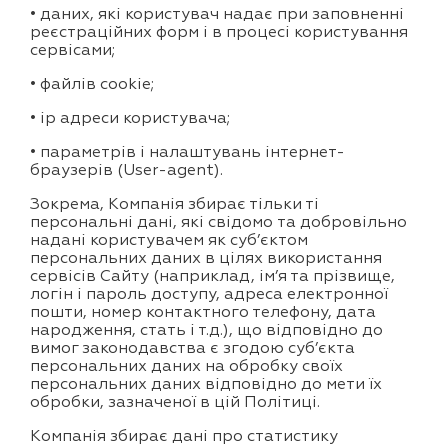
• даних, які користувач надає при заповненні
реєстраційних форм і в процесі користування
сервісами;
• файлів cookie;
• ір адреси користувача;
• параметрів і налаштувань інтернет-
браузерів (User-agent).
Зокрема, Компанія збирає тільки ті
персональні дані, які свідомо та добровільно
надані користувачем як суб’єктом
персональних даних в цілях використання
сервісів Сайту (наприклад, ім’я та прізвище,
логін і пароль доступу, адреса електронної
пошти, номер контактного телефону, дата
народження, стать і т.д.), що відповідно до
вимог законодавства є згодою суб’єкта
персональних даних на обробку своїх
персональних даних відповідно до мети їх
обробки, зазначеної в цій Політиці.
Компанія збирає дані про статистику