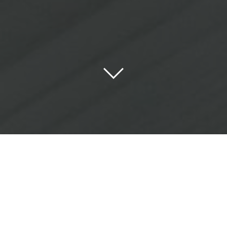
PAINTIT
/
Блог
/
Сучасний дизайн інтер’єру