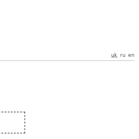
uk
ru
en
uk
ru
en