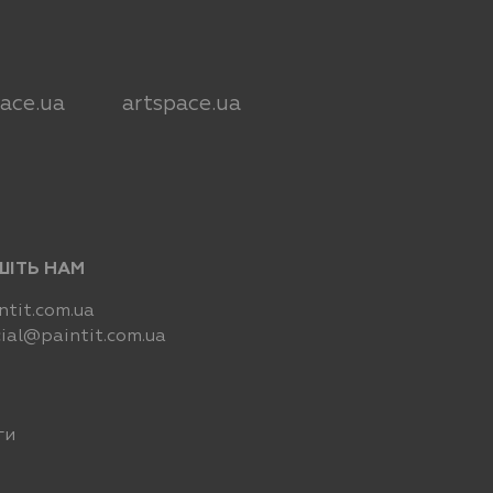
pace.ua
artspace.ua
ШІТЬ НАМ
tit.com.ua
ial@paintit.com.ua
ги