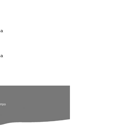
ua
ua